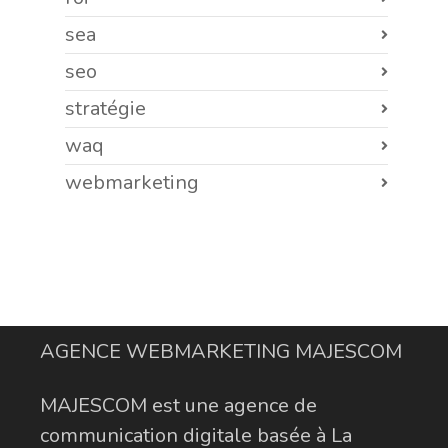
sea
seo
stratégie
waq
webmarketing
AGENCE WEBMARKETING MAJESCOM
MAJESCOM est une agence de
communication digitale basée à La