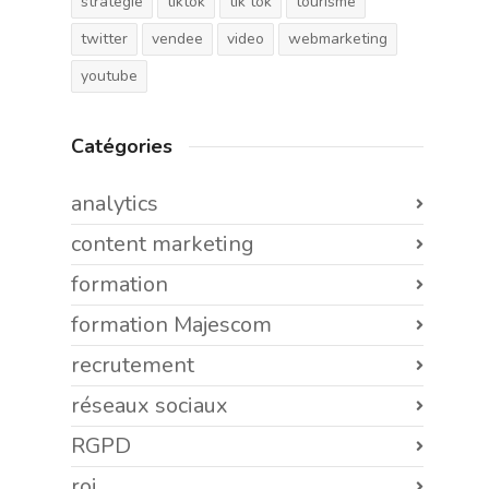
stratégie
tiktok
tik tok
tourisme
twitter
vendee
video
webmarketing
youtube
Catégories
analytics
content marketing
formation
formation Majescom
recrutement
réseaux sociaux
RGPD
roi