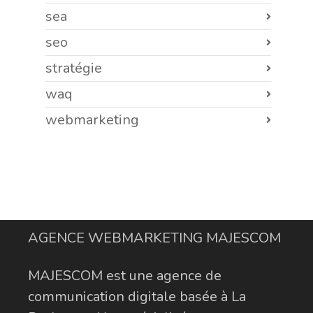
sea
seo
stratégie
waq
webmarketing
AGENCE WEBMARKETING MAJESCOM
MAJESCOM est une agence de
communication digitale basée à La