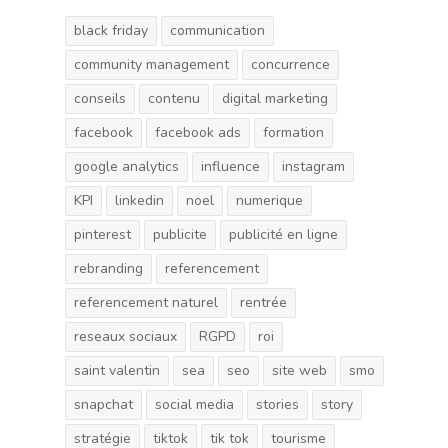
black friday
communication
community management
concurrence
conseils
contenu
digital marketing
facebook
facebook ads
formation
google analytics
influence
instagram
KPI
linkedin
noel
numerique
pinterest
publicite
publicité en ligne
rebranding
referencement
referencement naturel
rentrée
reseaux sociaux
RGPD
roi
saint valentin
sea
seo
site web
smo
snapchat
social media
stories
story
stratégie
tiktok
tik tok
tourisme