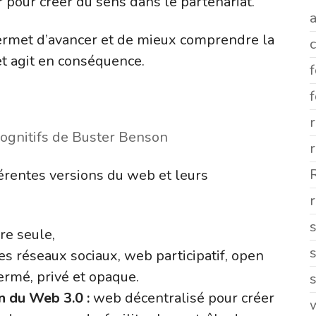
ur pour créer du sens dans le partenariat.
a
ermet d’avancer et de mieux comprendre la
et agit en conséquence.
cognitifs de Buster Benson
érentes versions du web et leurs
r
re seule,
es réseaux sociaux, web participatif, open
ermé, privé et opaque.
s
on du Web 3.0 :
web décentralisé pour créer