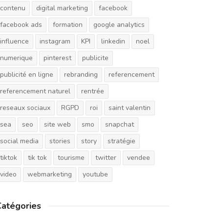
contenu
digital marketing
facebook
facebook ads
formation
google analytics
influence
instagram
KPI
linkedin
noel
numerique
pinterest
publicite
publicité en ligne
rebranding
referencement
referencement naturel
rentrée
reseaux sociaux
RGPD
roi
saint valentin
sea
seo
site web
smo
snapchat
social media
stories
story
stratégie
tiktok
tik tok
tourisme
twitter
vendee
video
webmarketing
youtube
Catégories