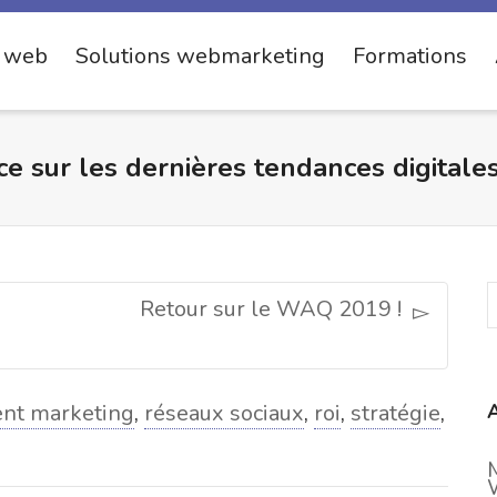
s web
Solutions webmarketing
Formations
e sur les dernières tendances digitale
Retour sur le WAQ 2019 !
ent marketing
,
réseaux sociaux
,
roi
,
stratégie
,
A
M