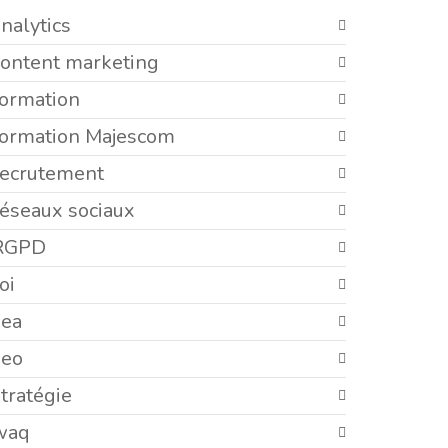
nalytics
content marketing
formation
formation Majescom
recrutement
réseaux sociaux
RGPD
oi
sea
seo
tratégie
waq