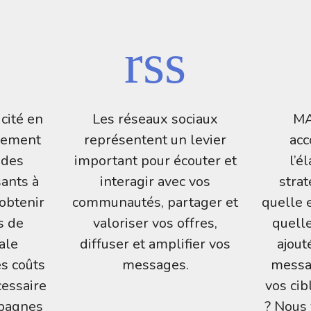
icité en
Les réseaux sociaux
MA
ncement
représentent un levier
ac
 des
important pour écouter et
l’é
sants à
interagir avec vos
stra
obtenir
communautés, partager et
quelle 
s de
valoriser vos offres,
quelle
tale
diffuser et amplifier vos
ajout
s coûts
messages.
messa
écessaire
vos cib
mpagnes
? Nous 