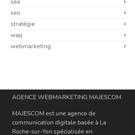
sea
seo
stratégie
waq
webmarketing
AGENCE WEBMARKETING MAJESCOM
MAJESCOM est une agence de
communication digitale basée à La
Roche-sur-Yon spécialisée en