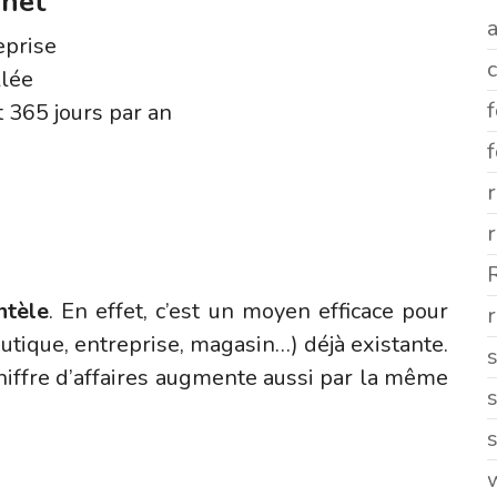
rnet
a
eprise
llée
 365 jours par an
ntèle
. En effet, c’est un moyen efficace pour
r
utique, entreprise, magasin…) déjà existante.
hiffre d’affaires augmente aussi par la même
s