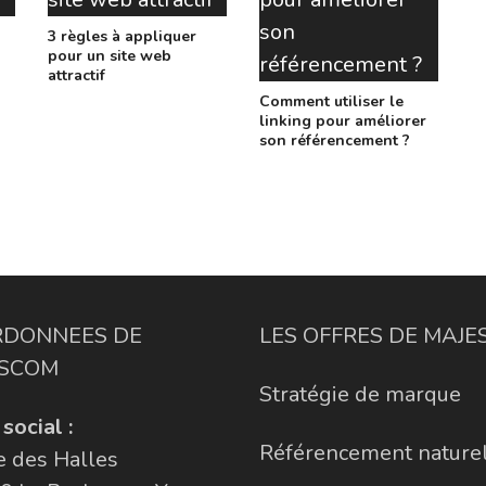
3 règles à appliquer
pour un site web
attractif
Comment utiliser le
linking pour améliorer
son référencement ?
DONNEES DE
LES OFFRES DE MAJ
SCOM
Stratégie de marque
social :
Référencement nature
e des Halles