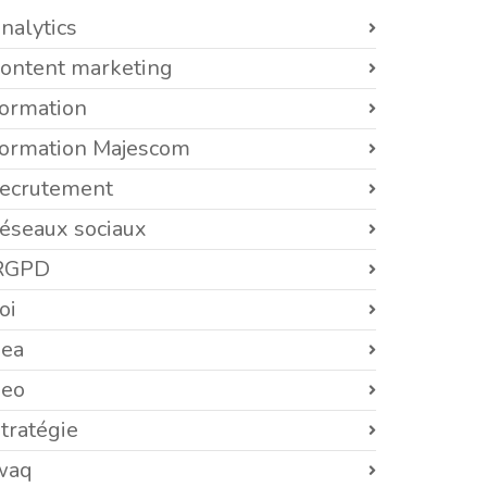
nalytics
content marketing
formation
formation Majescom
recrutement
réseaux sociaux
RGPD
oi
sea
seo
tratégie
waq