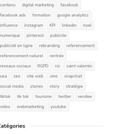
contenu
digital marketing
facebook
facebook ads
formation
google analytics
influence
instagram
KPI
linkedin
noel
numerique
pinterest
publicite
publicité en ligne
rebranding
referencement
referencement naturel
rentrée
reseaux sociaux
RGPD
roi
saint valentin
sea
seo
site web
smo
snapchat
social media
stories
story
stratégie
tiktok
tik tok
tourisme
twitter
vendee
video
webmarketing
youtube
Catégories