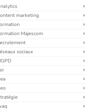
nalytics
content marketing
formation
formation Majescom
recrutement
réseaux sociaux
RGPD
oi
sea
seo
tratégie
waq