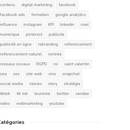
contenu
digital marketing
facebook
facebook ads
formation
google analytics
influence
instagram
KPI
linkedin
noel
numerique
pinterest
publicite
publicité en ligne
rebranding
referencement
referencement naturel
rentrée
reseaux sociaux
RGPD
roi
saint valentin
sea
seo
site web
smo
snapchat
social media
stories
story
stratégie
tiktok
tik tok
tourisme
twitter
vendee
video
webmarketing
youtube
Catégories