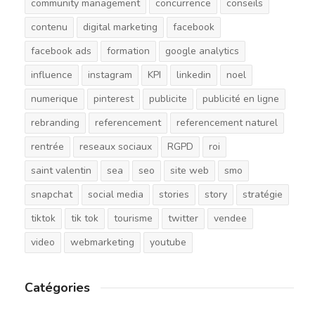
community management
concurrence
conseils
contenu
digital marketing
facebook
facebook ads
formation
google analytics
influence
instagram
KPI
linkedin
noel
numerique
pinterest
publicite
publicité en ligne
rebranding
referencement
referencement naturel
rentrée
reseaux sociaux
RGPD
roi
saint valentin
sea
seo
site web
smo
snapchat
social media
stories
story
stratégie
tiktok
tik tok
tourisme
twitter
vendee
video
webmarketing
youtube
Catégories