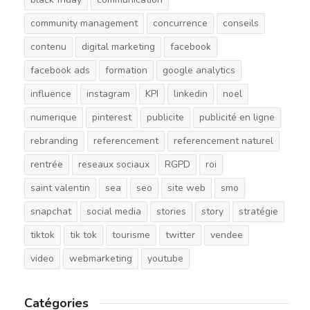
community management
concurrence
conseils
contenu
digital marketing
facebook
facebook ads
formation
google analytics
influence
instagram
KPI
linkedin
noel
numerique
pinterest
publicite
publicité en ligne
rebranding
referencement
referencement naturel
rentrée
reseaux sociaux
RGPD
roi
saint valentin
sea
seo
site web
smo
snapchat
social media
stories
story
stratégie
tiktok
tik tok
tourisme
twitter
vendee
video
webmarketing
youtube
Catégories