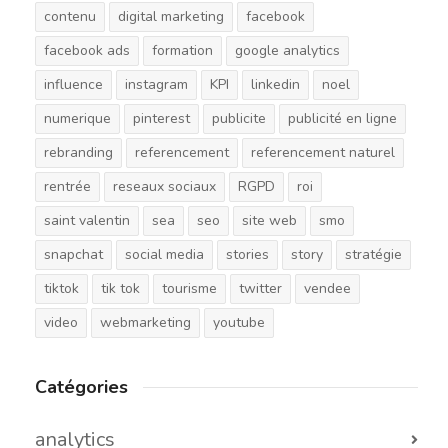
contenu
digital marketing
facebook
facebook ads
formation
google analytics
influence
instagram
KPI
linkedin
noel
numerique
pinterest
publicite
publicité en ligne
rebranding
referencement
referencement naturel
rentrée
reseaux sociaux
RGPD
roi
saint valentin
sea
seo
site web
smo
snapchat
social media
stories
story
stratégie
tiktok
tik tok
tourisme
twitter
vendee
video
webmarketing
youtube
Catégories
analytics