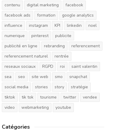
contenu
digital marketing
facebook
facebook ads
formation
google analytics
influence
instagram
KPI
linkedin
noel
numerique
pinterest
publicite
publicité en ligne
rebranding
referencement
referencement naturel
rentrée
reseaux sociaux
RGPD
roi
saint valentin
sea
seo
site web
smo
snapchat
social media
stories
story
stratégie
tiktok
tik tok
tourisme
twitter
vendee
video
webmarketing
youtube
Catégories