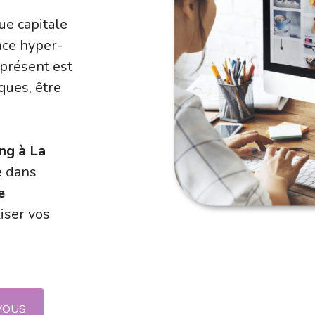
ue capitale
nce hyper-
 présent est
ques, être
ng à La
e dans
e
iser vos
VOUS