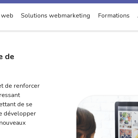
s web
Solutions webmarketing
Formations
e de
 de renforcer
dressant
ettant de se
e développer
e nouveaux