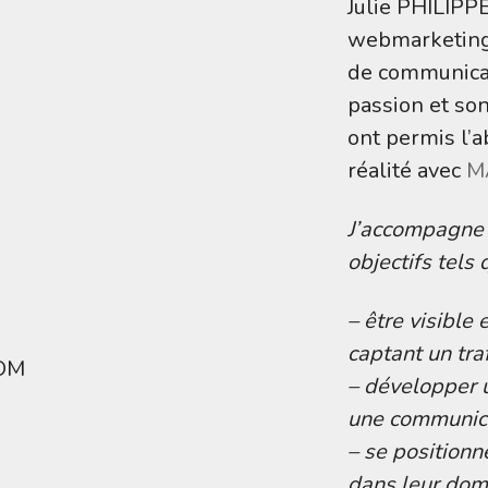
Julie PHILIPPE
webmarketing
de communicat
passion et so
ont permis l’
réalité avec
M
J’accompagne 
objectifs tels 
– être visible
captant un tra
– développer u
une communica
– se positionn
dans leur doma