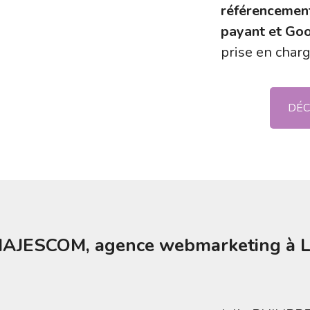
référencement
payant et Goo
prise en char
DÉC
 MAJESCOM, agence webmarketing à 