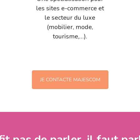
les sites e-commerce et
le secteur du luxe
(mobilier, mode,
tourisme,…).
JE CONTACTE MAJESCOM
fit pas de parler, il faut par